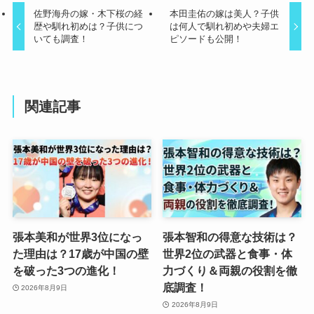
佐野海舟の嫁・木下桜の経
本田圭佑の嫁は美人？子供
歴や馴れ初めは？子供につ
は何人で馴れ初めや夫婦エ
いても調査！
ピソードも公開！
関連記事
張本美和が世界3位になっ
張本智和の得意な技術は？
た理由は？17歳が中国の壁
世界2位の武器と食事・体
を破った3つの進化！
力づくり＆両親の役割を徹
底調査！
2026年8月9日
2026年8月9日