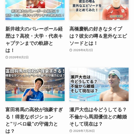
新井雄大のバレーボール経
高橋慶帆の好きなタイプ
歴は？高校・大学・代表キ
は？彼女の噂＆意外なエピ
ャプテンまでの軌跡と
ソードとは！
は！
2026年8月2日
2026年8月2日
富田将馬の高校が強豪すぎ
瀬戸大也は今どうしてる？
る！得意なポジション
不倫から馬淵優佳との離婚
と”リベロ級”の守備力と
そして現在は？
は？
2026年7月26日