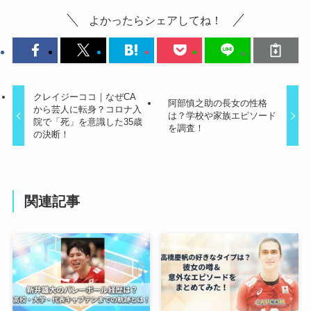
よかったらシェアしてね！
クレイジーココ｜なぜCA
阿部慎之助の長女の性格
から芸人に転身？コロナ入
は？学校や家族エピソード
院で「死」を意識した35歳
を調査！
の決断！
関連記事