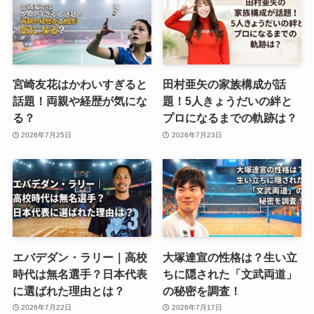
宮崎友花はかわいすぎると
田村亜矢の家族構成が話
話題！両親や経歴が気にな
題！5人きょうだいの絆と
る？
プロになるまでの軌跡は？
2026年7月25日
2026年7月23日
エバデダン・ラリー｜高校
大塚達宣の性格は？生い立
時代は無名選手？日本代表
ちに隠された「文武両道」
に選ばれた理由とは？
の秘密を調査！
2026年7月22日
2026年7月17日