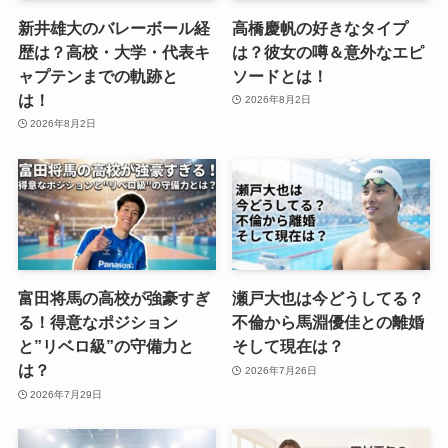
新井雄大のバレーボール経
高橋慶帆の好きなタイプ
歴は？高校・大学・代表キ
は？彼女の噂＆意外なエピ
ャプテンまでの軌跡と
ソードとは！
は！
2026年8月2日
2026年8月2日
富田将馬の高校が強豪すぎ
瀬戸大也は今どうしてる？
る！得意なポジション
不倫から馬淵優佳との離婚
と”リベロ級”の守備力と
そして現在は？
は？
2026年7月26日
2026年7月29日