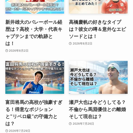
新井雄大のバレーボール経
高橋慶帆の好きなタイプ
歴は？高校・大学・代表キ
は？彼女の噂＆意外なエピ
ャプテンまでの軌跡と
ソードとは！
は！
2026年8月2日
2026年8月2日
富田将馬の高校が強豪すぎ
瀬戸大也は今どうしてる？
る！得意なポジション
不倫から馬淵優佳との離婚
と”リベロ級”の守備力と
そして現在は？
は？
2026年7月26日
2026年7月29日