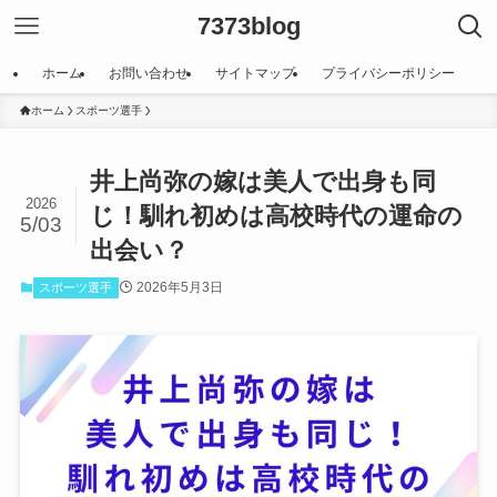
7373blog
ホーム
お問い合わせ
サイトマップ
プライバシーポリシー
ホーム
スポーツ選手
井上尚弥の嫁は美人で出身も同
2026
じ！馴れ初めは高校時代の運命の
5/03
出会い？
2026年5月3日
スポーツ選手