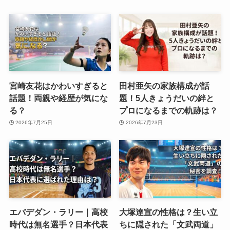
宮崎友花はかわいすぎると
田村亜矢の家族構成が話
話題！両親や経歴が気にな
題！5人きょうだいの絆と
る？
プロになるまでの軌跡は？
2026年7月25日
2026年7月23日
エバデダン・ラリー｜高校
大塚達宣の性格は？生い立
時代は無名選手？日本代表
ちに隠された「文武両道」