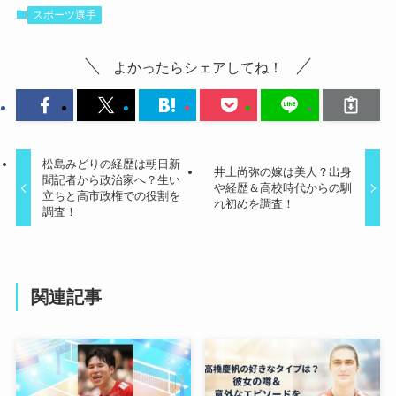
スポーツ選手
よかったらシェアしてね！
松島みどりの経歴は朝日新
井上尚弥の嫁は美人？出身
聞記者から政治家へ？生い
や経歴＆高校時代からの馴
立ちと高市政権での役割を
れ初めを調査！
調査！
関連記事