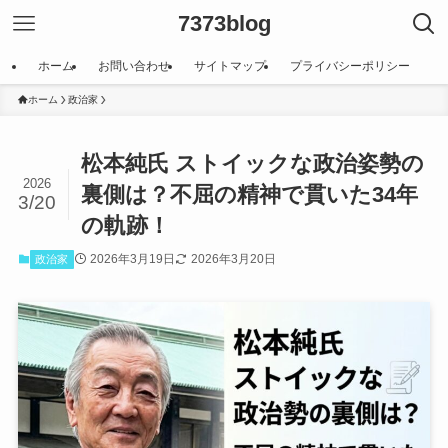
7373blog
ホーム
お問い合わせ
サイトマップ
プライバシーポリシー
ホーム
政治家
松本純氏 ストイックな政治姿勢の
2026
裏側は？不屈の精神で貫いた34年
3/20
の軌跡！
2026年3月19日
2026年3月20日
政治家