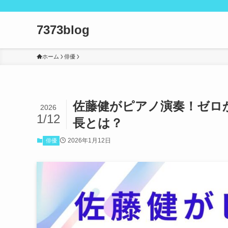
7373blog
ホーム
俳優
佐藤健がピアノ演奏！ゼロ
2026
1/12
長とは？
2026年1月12日
俳優