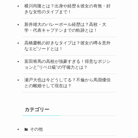
横川尚隆とは？出身や経歴＆彼女の有無・好
きな女性のタイプまで！
新井雄大のバレーボール経歴は？高校・大
学・代表キャプテンまでの軌跡とは！
高橋慶帆の好きなタイプは？彼女の噂＆意外
なエピソードとは！
富田将馬の高校が強豪すぎる！得意なポジシ
ョンと”リベロ級”の守備力とは？
瀬戸大也は今どうしてる？不倫から馬淵優佳
との離婚そして現在は？
カテゴリー
その他