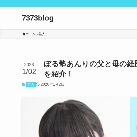
7373blog
ホーム
芸人
ぼる塾あんりの父と母の経
2026
1/02
を紹介！
2026年1月2日
芸人