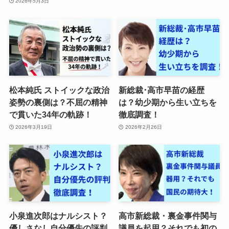
2026年5月3日
松本純氏 ストイックな政治
新総裁･高市早苗の経歴
姿勢の裏側は？不屈の精神
は？幼少期から生い立ちを
で貫いた34年の軌跡！
徹底調査！
2026年3月19日
2026年2月26日
小泉進次郎はナルシスト？
高市新総裁・裏金事件関与
優しさなし自分優先の評判
議員を起用？それでも初の