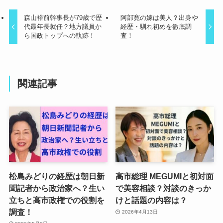
森山裕前幹事長が79歳で歴
阿部寛の嫁は美人？出身や
代最年長就任？地方議員か
経歴・馴れ初めを徹底調
ら国政トップへの軌跡！
査！
関連記事
松島みどりの経歴は朝日新
高市総理 MEGUMIと初対面
聞記者から政治家へ？生い
で美容相談？対談のきっか
立ちと高市政権での役割を
けと話題の内容は？
調査！
2026年4月13日