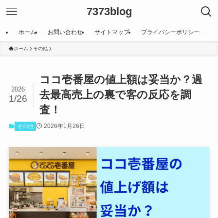
7373blog
ホーム
お問い合わせ
サイトマップ
プライバシーポリシー
ホーム
その他
ココ壱番屋の値上額は妥当か？過
2026
去最高売上の裏で客の反応を調
1/26
査！
2026年1月26日
その他