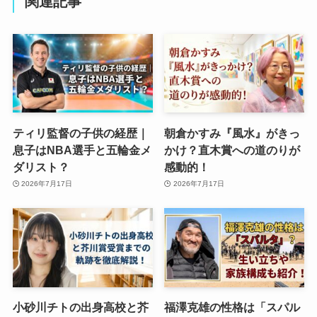
関連記事
ティリ監督の子供の経歴｜
朝倉かすみ『風水』がきっ
息子はNBA選手と五輪金メ
かけ？直木賞への道のりが
ダリスト？
感動的！
2026年7月17日
2026年7月17日
小砂川チトの出身高校と芥
福澤克雄の性格は「スパル