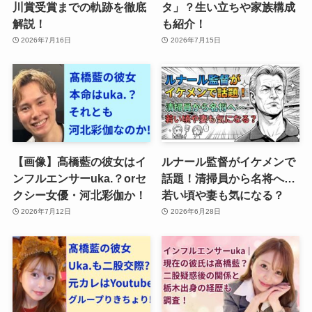
川賞受賞までの軌跡を徹底
タ」？生い立ちや家族構成
解説！
も紹介！
2026年7月16日
2026年7月15日
【画像】髙橋藍の彼女はイ
ルナール監督がイケメンで
ンフルエンサーuka.？orセ
話題！清掃員から名将へ…
クシー女優・河北彩伽か！
若い頃や妻も気になる？
2026年7月12日
2026年6月28日