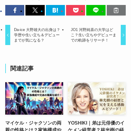
Da-ice 大野雄大の出身は？
JO1 河野純喜の大学はど
学歴や生い立ち＆デビュー
こ？生い立ちやデビューま
までが気になる？
での軌跡をリサーチ！
関連記事
マイケル・ジャクソンの両
YOSHIKI｜弟は元俳優のイ
親の性格とは？家族構成や
ケメン経営者？林光樹の経