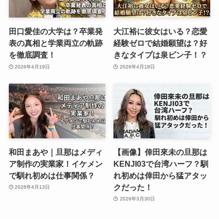
田口愛佳の大学は？卒業発
大江裕に彼女はいる？恋愛
表の真相と学業両立の軌跡
経験ゼロで結婚願望は？好
を徹底調査！
きなタイプは泉ピン子！？
2026年4月19日
2026年4月18日
和田まあや｜旦那はメディ
【画像】倖田來未の旦那は
ア制作の実業家！イケメン
KENJI03で台湾ハーフ？馴
で馴れ初めは仕事関係？
れ初めは倖田から猛アタッ
クだった！
2026年4月13日
2026年3月30日