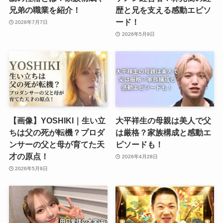
兄弟の職業を紹介！
歴と兄を支える感動エピソ
ード！
2026年7月7日
2026年5月9日
【画像】YOSHIKI｜生い立
大平祥生の母親は美人で父
ちは父の死が転機？プロダ
は厳格？家族構成と感動エ
ンサーの父と母が育てた天
ピソードも！
才の原点！
2026年4月28日
2026年5月9日