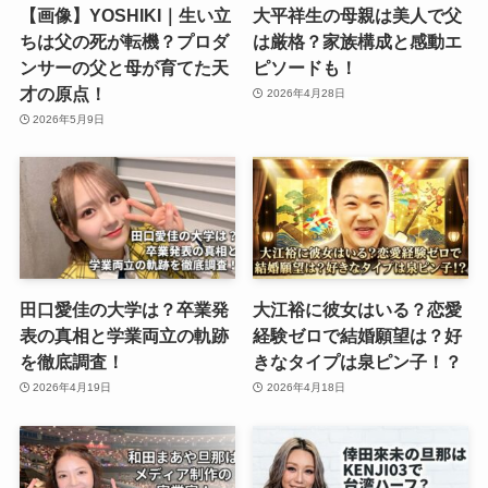
【画像】YOSHIKI｜生い立
大平祥生の母親は美人で父
ちは父の死が転機？プロダ
は厳格？家族構成と感動エ
ンサーの父と母が育てた天
ピソードも！
才の原点！
2026年4月28日
2026年5月9日
田口愛佳の大学は？卒業発
大江裕に彼女はいる？恋愛
表の真相と学業両立の軌跡
経験ゼロで結婚願望は？好
を徹底調査！
きなタイプは泉ピン子！？
2026年4月19日
2026年4月18日