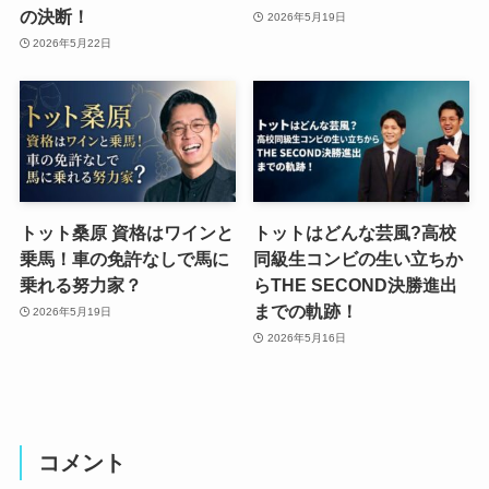
の決断！
2026年5月19日
2026年5月22日
トット桑原 資格はワインと
トットはどんな芸風?高校
乗馬！車の免許なしで馬に
同級生コンビの生い立ちか
乗れる努力家？
らTHE SECOND決勝進出
までの軌跡！
2026年5月19日
2026年5月16日
コメント