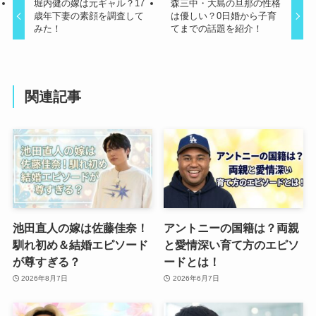
堀内健の嫁は元ギャル？17
森三中・大島の旦那の性格
歳年下妻の素顔を調査して
は優しい？0日婚から子育
みた！
てまでの話題を紹介！
関連記事
池田直人の嫁は佐藤佳奈！
アントニーの国籍は？両親
馴れ初め＆結婚エピソード
と愛情深い育て方のエピソ
が尊すぎる？
ードとは！
2026年8月7日
2026年6月7日