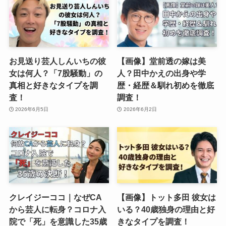
お見送り芸人しんいちの彼
【画像】堂前透の嫁は美
女は何人？「7股騒動」の
人？田中かえの出身や学
真相と好きなタイプを調
歴・経歴＆馴れ初めを徹底
査！
調査！
2026年6月5日
2026年6月2日
クレイジーココ｜なぜCA
【画像】トット多田 彼女は
から芸人に転身？コロナ入
いる？40歳独身の理由と好
院で「死」を意識した35歳
きなタイプを調査！