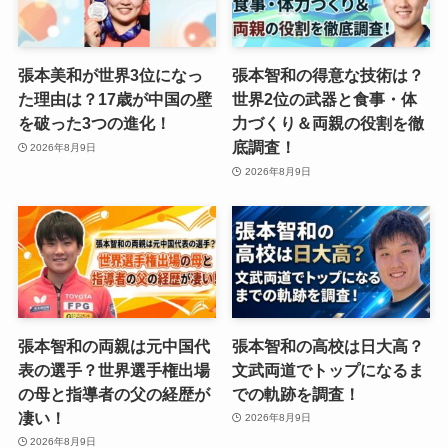
張本美和が世界3位になっ
張本智和の得意な技術は？
た理由は？17歳が中国の壁
世界2位の武器と食事・体
を破った3つの進化！
力づくり＆両親の役割を徹
底調査！
2026年8月9日
2026年8月9日
張本智和の両親は元中国代
張本智和の高校は日大高？
表の選手？世界選手権出場
文武両道でトップになるま
の母と指導者の父の経歴が
での軌跡を調査！
凄い！
2026年8月9日
2026年8月9日