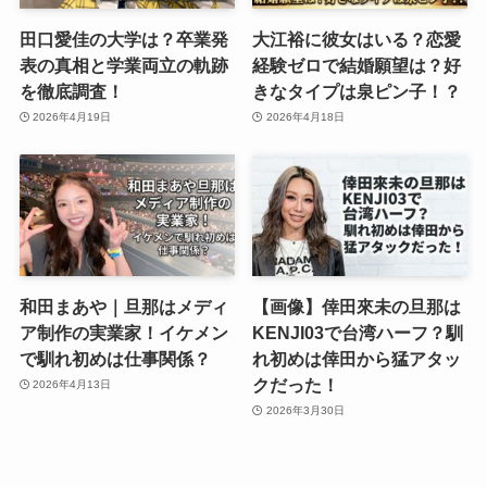
田口愛佳の大学は？卒業発
大江裕に彼女はいる？恋愛
表の真相と学業両立の軌跡
経験ゼロで結婚願望は？好
を徹底調査！
きなタイプは泉ピン子！？
2026年4月19日
2026年4月18日
和田まあや｜旦那はメディ
【画像】倖田來未の旦那は
ア制作の実業家！イケメン
KENJI03で台湾ハーフ？馴
で馴れ初めは仕事関係？
れ初めは倖田から猛アタッ
クだった！
2026年4月13日
2026年3月30日