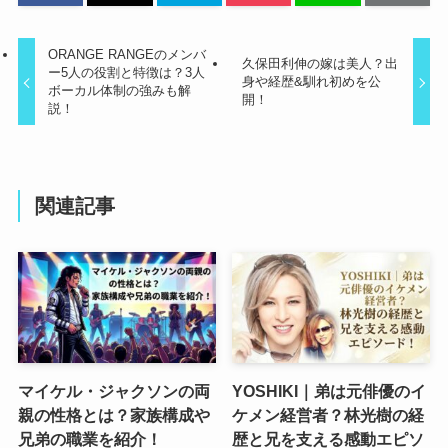
ORANGE RANGEのメンバ
久保田利伸の嫁は美人？出
ー5人の役割と特徴は？3人
身や経歴&馴れ初めを公
ボーカル体制の強みも解
開！
説！
関連記事
マイケル・ジャクソンの両
YOSHIKI｜弟は元俳優のイ
親の性格とは？家族構成や
ケメン経営者？林光樹の経
兄弟の職業を紹介！
歴と兄を支える感動エピソ