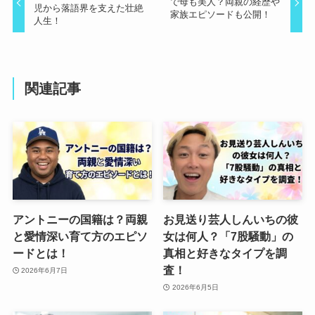
で母も美人？両親の経歴や
児から落語界を支えた壮絶
家族エピソードも公開！
人生！
関連記事
アントニーの国籍は？両親
お見送り芸人しんいちの彼
と愛情深い育て方のエピソ
女は何人？「7股騒動」の
ードとは！
真相と好きなタイプを調
査！
2026年6月7日
2026年6月5日