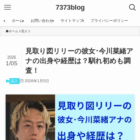
7373blog
ホーム
お問い合わせ
サイトマップ
プライバシーポリシー
ホーム
芸人
見取り図リリーの彼女･今川菜緒ア
2026
ナの出身や経歴は？馴れ初めも調
1/05
査！
2026年1月5日
芸人