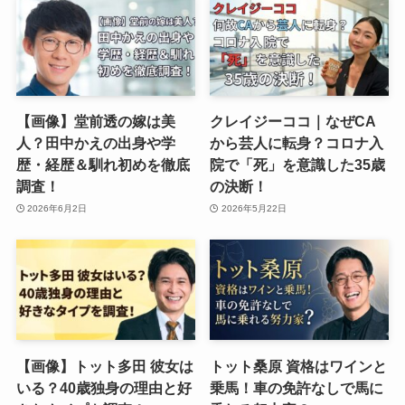
【画像】堂前透の嫁は美
クレイジーココ｜なぜCA
人？田中かえの出身や学
から芸人に転身？コロナ入
歴・経歴＆馴れ初めを徹底
院で「死」を意識した35歳
調査！
の決断！
2026年6月2日
2026年5月22日
【画像】トット多田 彼女は
トット桑原 資格はワインと
いる？40歳独身の理由と好
乗馬！車の免許なしで馬に