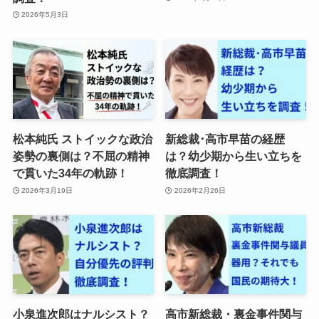
2026年5月3日
松本純氏 ストイックな政治
新総裁･高市早苗の経歴
姿勢の裏側は？不屈の精神
は？幼少期から生い立ちを
で貫いた34年の軌跡！
徹底調査！
2026年3月19日
2026年2月26日
小泉進次郎はナルシスト？
高市新総裁・裏金事件関与