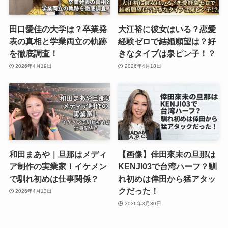
田口愛佳の大学は？卒業発
大江裕に彼女はいる？恋愛
表の真相と学業両立の軌跡
経験ゼロで結婚願望は？好
を徹底調査！
きなタイプは泉ピン子！？
2026年4月19日
2026年4月18日
和田まあや｜旦那はメディ
【画像】倖田來未の旦那は
ア制作の実業家！イケメン
KENJI03で台湾ハーフ？馴
で馴れ初めは仕事関係？
れ初めは倖田から猛アタッ
クだった！
2026年4月13日
2026年3月30日