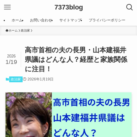
7373blog
ホーム
お問い合わせ
サイトマップ
プライバシーポリシー
ホーム
政治家
高市首相の夫の長男・山本建福井
2026
県議はどんな人？経歴と家族関係
1/19
に注目！
2026年1月19日
政治家