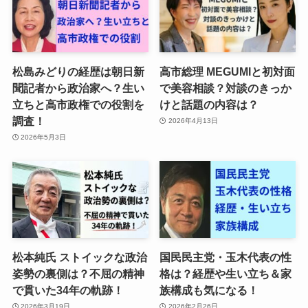
松島みどりの経歴は朝日新
高市総理 MEGUMIと初対面
聞記者から政治家へ？生い
で美容相談？対談のきっか
立ちと高市政権での役割を
けと話題の内容は？
調査！
2026年4月13日
2026年5月3日
松本純氏 ストイックな政治
国民民主党・玉木代表の性
姿勢の裏側は？不屈の精神
格は？経歴や生い立ち＆家
で貫いた34年の軌跡！
族構成も気になる！
2026年3月19日
2026年2月26日