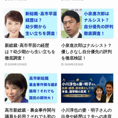
新総裁･高市早苗の経歴
小泉進次郎はナルシスト？
は？幼少期から生い立ちを
優しさなし自分優先の評判
徹底調査！
を徹底検証！
2026年2月26日
2026年2月26日
高市新総裁・裏金事件関与
小川淳也の妻・明子さんの
議員を起用？それでも初の
出身や経歴は？夫への本音